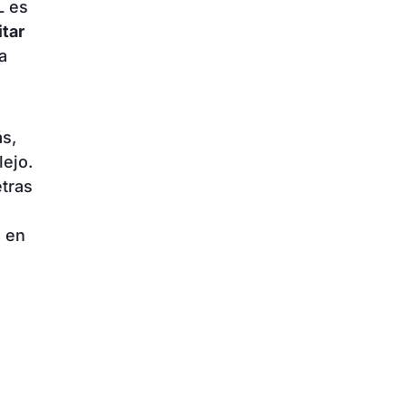
L es
itar
a
ás,
ejo.
tras
i en