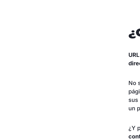
¿
URL
dir
No s
pági
sus 
un p
¿Y p
cont