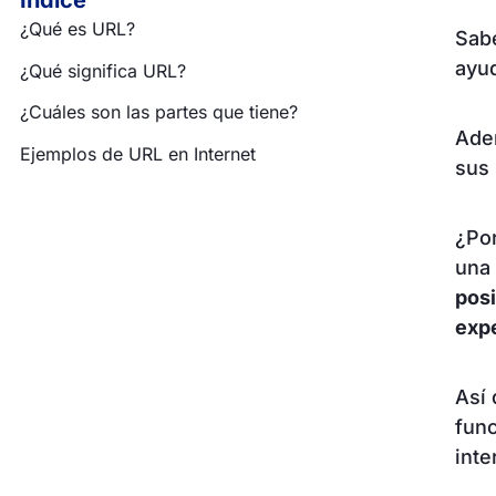
Índice
¿Qué es URL?
Sab
ayud
¿Qué significa URL?
¿Cuáles son las partes que tiene?
Ade
Ejemplos de URL en Internet
sus 
¿Por
una
pos
expe
Así
fun
inte