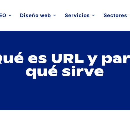
EO
Diseño web
Servicios
Sectores
ué es URL y pa
qué sirve