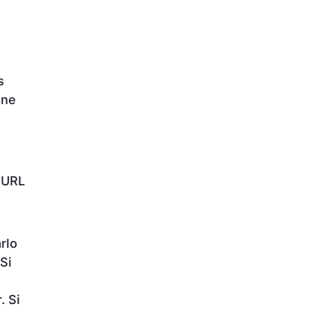
s
ine
a URL
arlo
Si
. Si