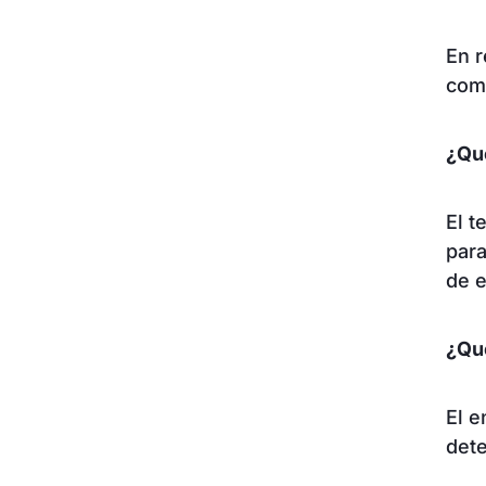
En r
com
¿Qu
El t
par
de e
¿Qué
El e
det