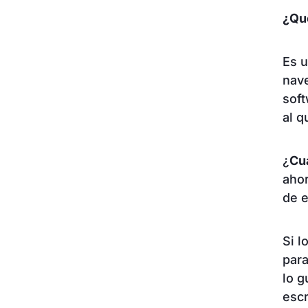
¿Qu
Es u
nave
soft
al q
¿
Cu
ahor
de e
Si l
para
lo g
escr