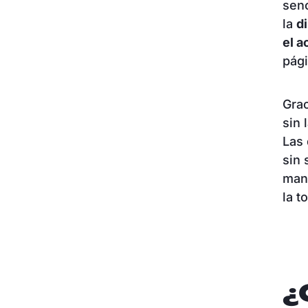
senc
la
d
el a
pág
Grac
sin 
Las 
sin 
mane
la t
¿