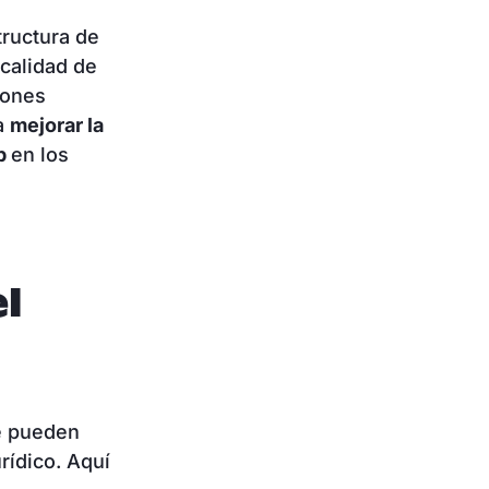
tructura de
 calidad de
iones
 a
mejorar la
eb
en los
l
e pueden
rídico. Aquí