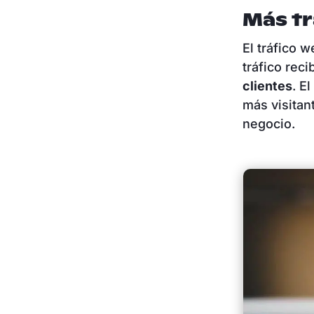
Más tr
El tráfico 
tráfico reci
clientes
. E
más visitan
negocio.