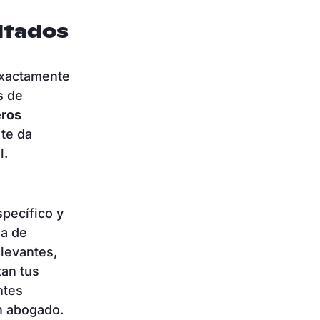
ltados
 exactamente
s de
eros
 te da
l.
specífico y
ea de
elevantes,
tan tus
ntes
n abogado.