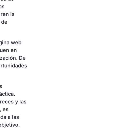
os
ren la
s de
ágina web
quen en
ización. De
ortunidades
s
áctica.
reces y las
, es
da a las
bjetivo.