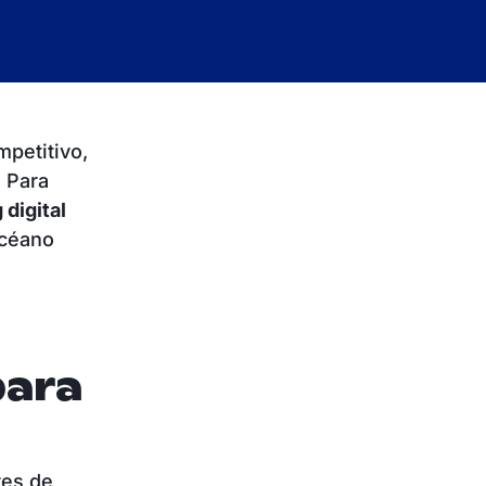
petitivo,
. Para
 digital
océano
para
res de