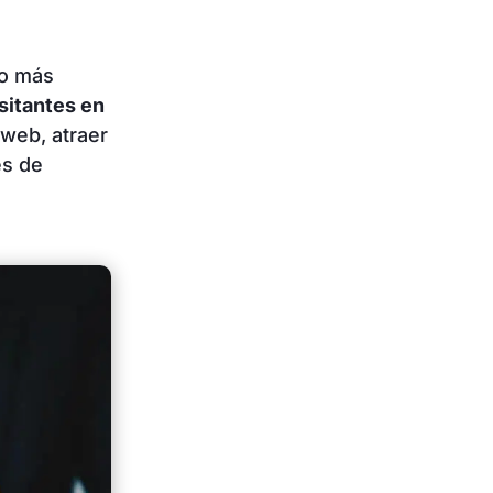
to más
sitantes en
 web, atraer
es de