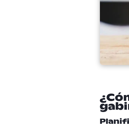
¿Cóm
gabi
Planif