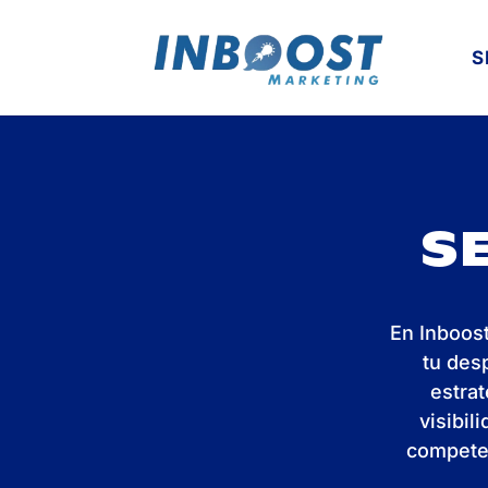
S
S
En Inboos
tu des
estra
visibil
competen