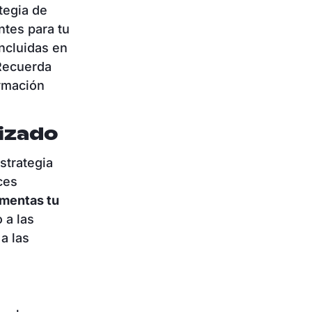
tegia de
ntes para tu
incluidas en
 Recuerda
ormación
izado
strategia
ces
mentas tu
 a las
a las