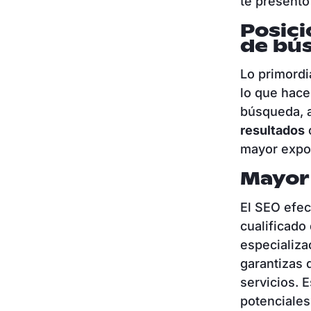
te presento
Posic
de bú
Lo primordi
lo que hace
búsqueda, 
resultados
c
mayor expos
Mayor 
El SEO efec
cualificado
especializa
garantizas 
servicios. 
potenciales