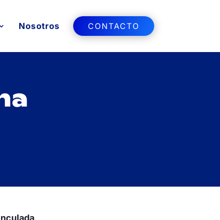
Nosotros
CONTACTO
na
inculada