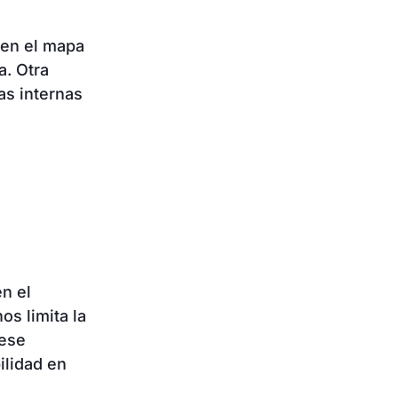
 en el mapa
a. Otra
as internas
n el
os limita la
 ese
ilidad en