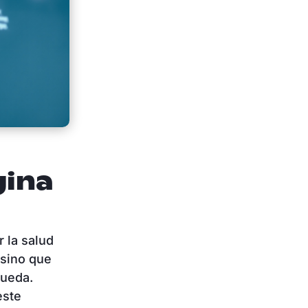
gina
 la salud
 sino que
queda.
este