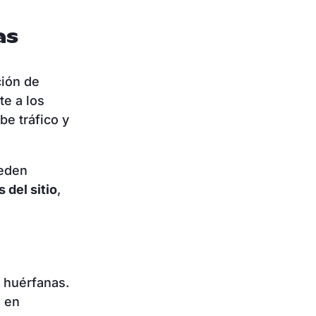
as
ción de
e a los
be tráfico y
ueden
 del sitio
,
s huérfanas.
a en