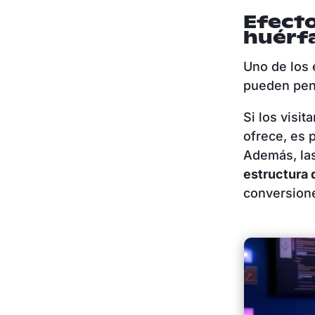
Efecto
huérf
Uno de los 
pueden pena
Si los visi
ofrece, es 
Además, la
estructura d
conversion