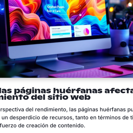
as páginas huérfanas afecta
iento del sitio web
rspectiva del rendimiento, las páginas huérfanas 
 un desperdicio de recursos, tanto en términos de 
fuerzo de creación de contenido.