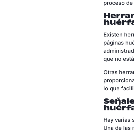
proceso de 
Herram
huérf
Existen her
páginas hué
administrad
que no está
Otras herr
proporcion
lo que facil
Señale
huérf
Hay varias 
Una de las 