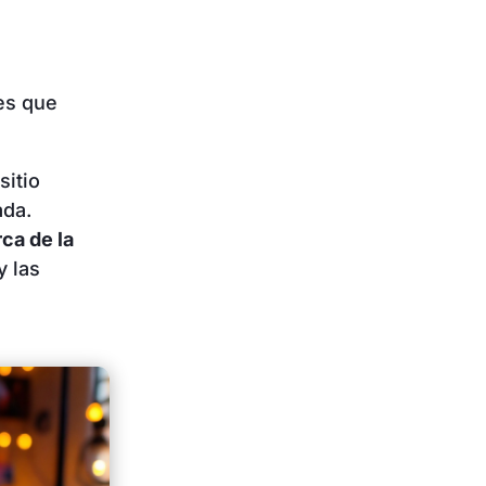
es que
sitio
ada.
ca de la
y las