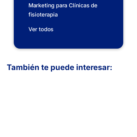
Marketing para Clínicas de
fisioterapia
Ver todos
También te puede interesar:
En Inboost Marketing diseñamos páginas
web profesionales para clínicas de
fisioterapia que buscan atraer más
pacientes. Creamos sitios funcionales,
visualmente atractivos y optimizados para