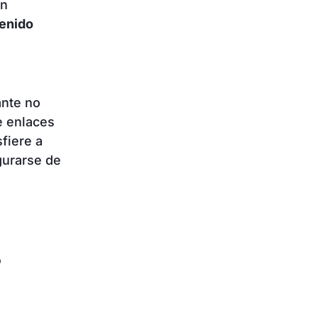
én
tenido
ante no
e enlaces
sfiere a
gurarse de
s