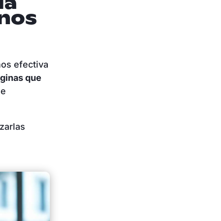
ia
rnos
nos efectiva
ginas que
de
zarlas