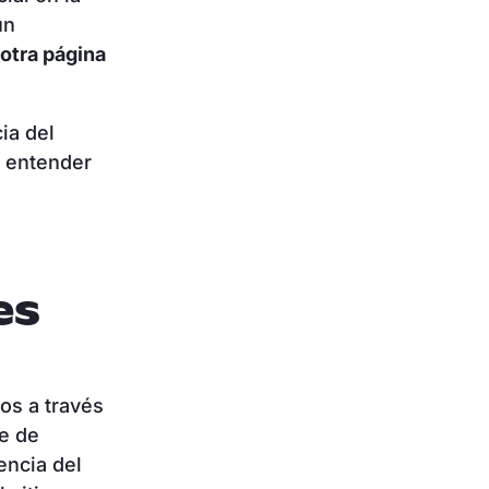
un
otra página
ia del
a entender
es
os a través
te de
encia del