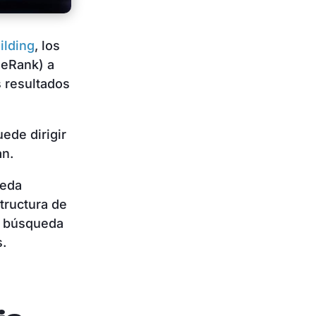
ilding
, los
eRank) a
s resultados
ede dirigir
an.
ueda
tructura de
de búsqueda
s.