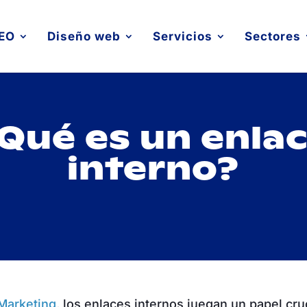
EO
Diseño web
Servicios
Sectores
Qué es un enla
interno?
Marketing
, los enlaces internos juegan un papel cruc