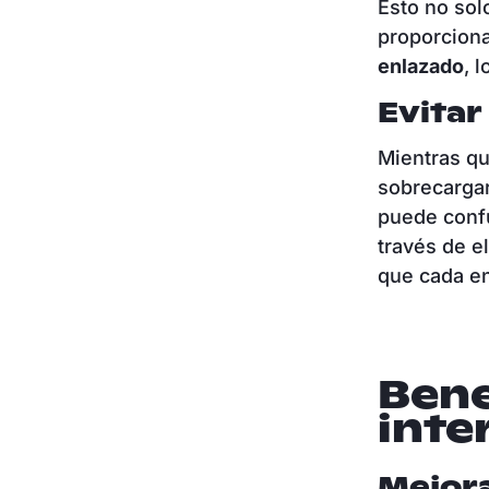
Esto no sol
proporcion
enlazado
, 
Evitar
Mientras qu
sobrecarga
puede confun
través de e
que cada en
Bene
inte
Mejora