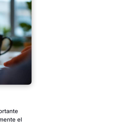
ortante
amente el