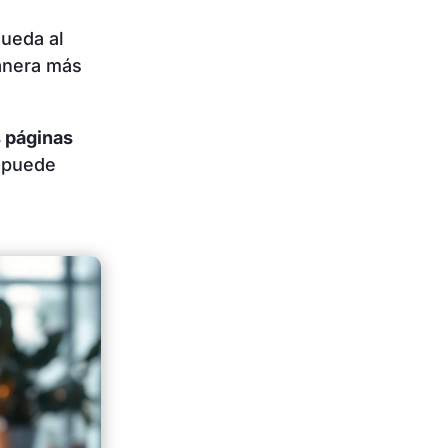
queda al
manera más
s páginas
e puede