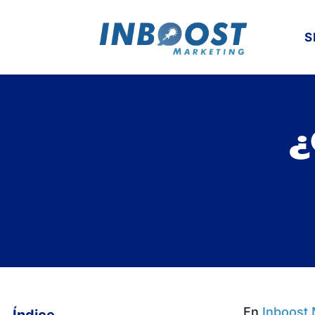
S
¿
En
Inboost 