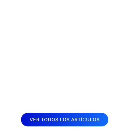
La fisioterapia es una disciplina
terapéutica muy demandada en la
actualidad. Cada vez son más las
personas que buscan aliviar dolores y
mejorar su calidad de vida a través de
sesiones de fisioterapia. Por esta razón,
desde Inboost...
VER TODOS LOS ARTÍCULOS