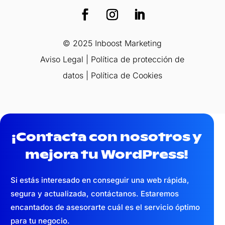
© 2025 Inboost Marketing
Aviso Legal
|
Política de protección de
datos
|
Política de Cookies
¡Contacta con nosotros y
mejora tu WordPress!
Si estás interesado en conseguir una web
rápida,
segura y actualizada,
contáctanos. Estaremos
encantados de asesorarte cuál es el servicio óptimo
para tu negocio.