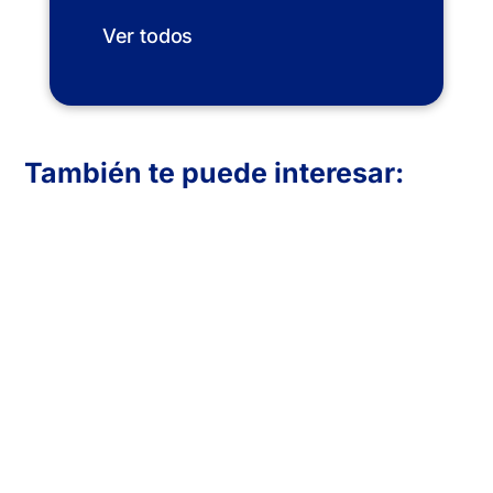
Ver todos
También te puede interesar:
En Inboost Marketing diseñamos páginas
web profesionales para clínicas de
fisioterapia que buscan atraer más
pacientes. Creamos sitios funcionales,
visualmente atractivos y optimizados para
convertir visitas en reservas. Transmite
confianza, muestra tus servicios y mejora
tu presencia online con una web