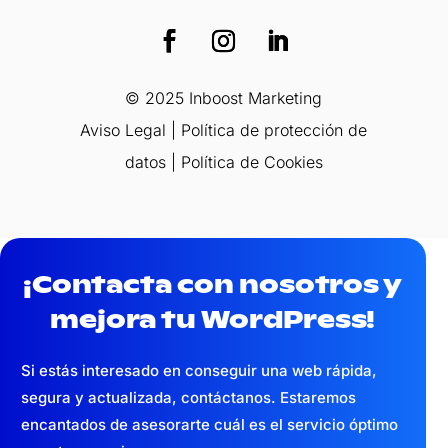
© 2025 Inboost Marketing
Aviso Legal
|
Política de protección de
datos
|
Política de Cookies
¡Contacta con nosotros y
mejora tu WordPress!
Si estás interesado en conseguir una web
rápida,
segura y actualizada,
contáctanos. Estaremos
encantados de asesorarte cuál es el servicio óptimo