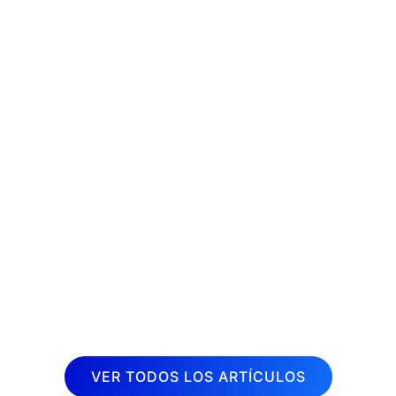
La fisioterapia es una disciplina
terapéutica muy demandada en la
actualidad. Cada vez son más las
personas que buscan aliviar dolores y
mejorar su calidad de vida a través de
sesiones de fisioterapia. Por esta razón,
desde Inboost...
VER TODOS LOS ARTÍCULOS