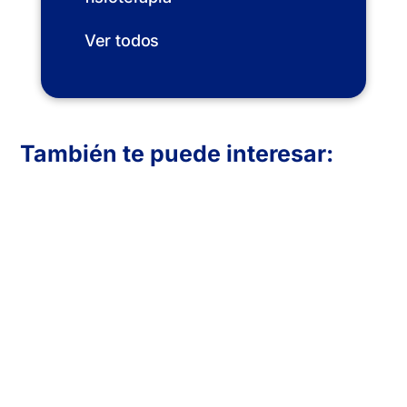
Ver todos
También te puede interesar:
En Inboost Marketing diseñamos páginas
web profesionales para clínicas de
fisioterapia que buscan atraer más
pacientes. Creamos sitios funcionales,
visualmente atractivos y optimizados para
convertir visitas en reservas. Transmite
confianza, muestra tus servicios y mejora