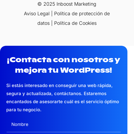
© 2025 Inboost Marketing
Aviso Legal
|
Política de protección de
datos
|
Política de Cookies
¡Contacta con nosotros y
mejora tu WordPress!
Si estás interesado en conseguir una web
rápida,
segura y actualizada,
contáctanos. Estaremos
encantados de asesorarte cuál es el servicio óptimo
para tu negocio.