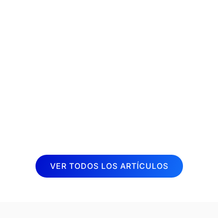
La fisioterapia es una disciplina
terapéutica muy demandada en la
actualidad. Cada vez son más las
personas que buscan aliviar dolores y
mejorar su calidad de vida a través de
sesiones de fisioterapia. Por esta razón,
desde Inboost...
VER TODOS LOS ARTÍCULOS