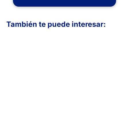
También te puede interesar:
En Inboost Marketing diseñamos páginas
web profesionales para clínicas de
fisioterapia que buscan atraer más
pacientes. Creamos sitios funcionales,
visualmente atractivos y optimizados para
convertir visitas en reservas. Transmite
confianza, muestra tus servicios y mejora
tu presencia online con una web
adaptada a las necesidades de tu clínica y
tu público.