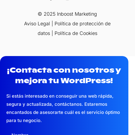
© 2025 Inboost Marketing
Aviso Legal
|
Política de protección de
datos
|
Política de Cookies
¡Contacta con nosotros y
mejora tu WordPress!
Si estás interesado en conseguir una web
rápida,
segura y actualizada,
contáctanos. Estaremos
encantados de asesorarte cuál es el servicio óptimo
para tu negocio.