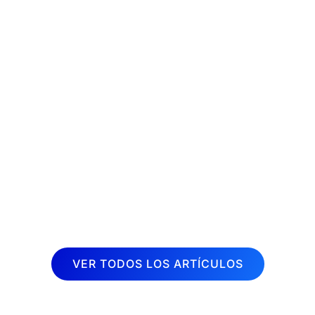
La fisioterapia es una disciplina
terapéutica muy demandada en la
actualidad. Cada vez son más las
personas que buscan aliviar dolores y
mejorar su calidad de vida a través de
sesiones de fisioterapia. Por esta razón,
desde Inboost...
VER TODOS LOS ARTÍCULOS