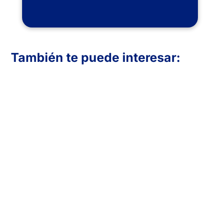
También te puede interesar:
En Inboost Marketing diseñamos páginas
web profesionales para clínicas de
fisioterapia que buscan atraer más
pacientes. Creamos sitios funcionales,
visualmente atractivos y optimizados para
convertir visitas en reservas. Transmite
confianza, muestra tus servicios y mejora
tu presencia online con una web
adaptada a las necesidades de tu clínica y