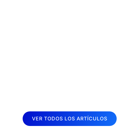
La fisioterapia es una disciplina
terapéutica muy demandada en la
actualidad. Cada vez son más las
personas que buscan aliviar dolores y
mejorar su calidad de vida a través de
sesiones de fisioterapia. Por esta razón,
desde Inboost...
VER TODOS LOS ARTÍCULOS