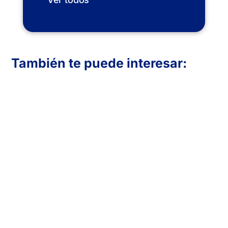
También te puede interesar:
En Inboost Marketing diseñamos páginas
web profesionales para clínicas de
fisioterapia que buscan atraer más
pacientes. Creamos sitios funcionales,
visualmente atractivos y optimizados para
convertir visitas en reservas. Transmite
confianza, muestra tus servicios y mejora
tu presencia online con una web
adaptada a las necesidades de tu clínica y