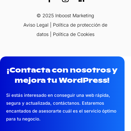
© 2025 Inboost Marketing
Aviso Legal
|
Política de protección de
datos
|
Política de Cookies
¡Contacta con nosotros y
mejora tu WordPress!
Si estás interesado en conseguir una web
rápida,
segura y actualizada,
contáctanos. Estaremos
encantados de asesorarte cuál es el servicio óptimo
para tu negocio.