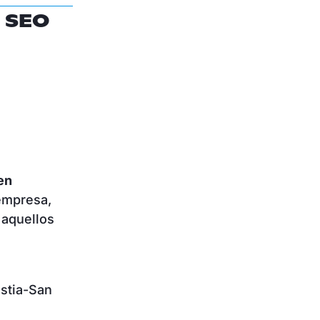
 SEO
en
empresa,
 aquellos
ostia-San