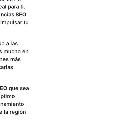
l para ti.
encias SEO
 impulsar tu
o a las
as mucho en
ones más
carlas
SEO
que sea
óptimo
onamiento
 la región