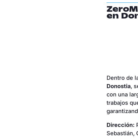
ZeroM
en Do
Dentro de l
Donostia
, 
con una lar
trabajos qu
garantizand
Dirección:
P
Sebastián, 