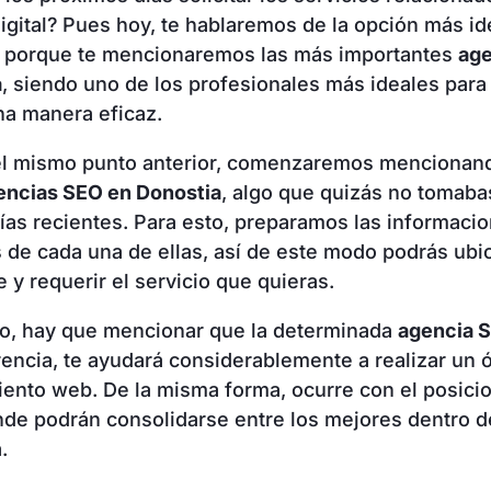
igital?
Pues hoy, te hablaremos de la opción más idea
, porque te mencionaremos las más importantes
ag
a
, siendo uno de los profesionales más ideales para
a manera eficaz.
el mismo punto anterior, comenzaremos mencionand
encias SEO en Donostia
, algo que quizás no tomab
ías recientes. Para esto, preparamos las informaci
 de cada una de ellas, así de este modo podrás ubi
 y requerir el servicio que quieras.
do, hay que mencionar que la determinada
agencia 
rencia, te ayudará considerablemente a realizar un 
ento web. De la misma forma, ocurre con el posici
de podrán consolidarse entre los mejores dentro de
.