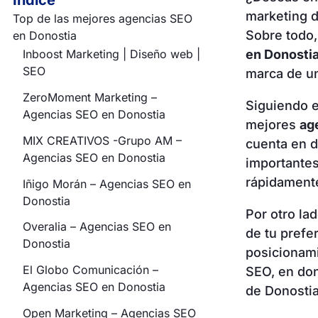
Índice
marketing d
Top de las mejores agencias SEO
Sobre todo
en Donostia
en Donosti
Inboost Marketing | Diseño web |
SEO
marca de un
ZeroMoment Marketing –
Siguiendo 
Agencias SEO en Donostia
mejores
ag
MIX CREATIVOS -Grupo AM –
cuenta en d
Agencias SEO en Donostia
importantes
rápidamente
Iñigo Morán – Agencias SEO en
Donostia
Por otro la
Overalia – Agencias SEO en
de tu prefe
Donostia
posicionami
El Globo Comunicación –
SEO, en don
Agencias SEO en Donostia
de Donostia
Open Marketing – Agencias SEO