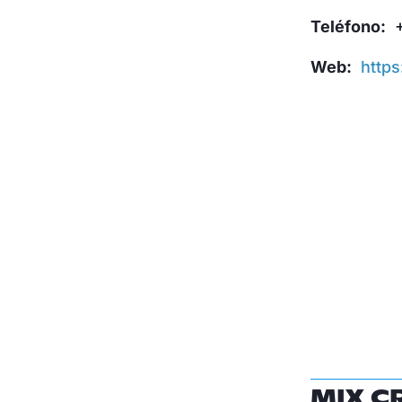
Teléfono:
+
Web:
http
MIX C