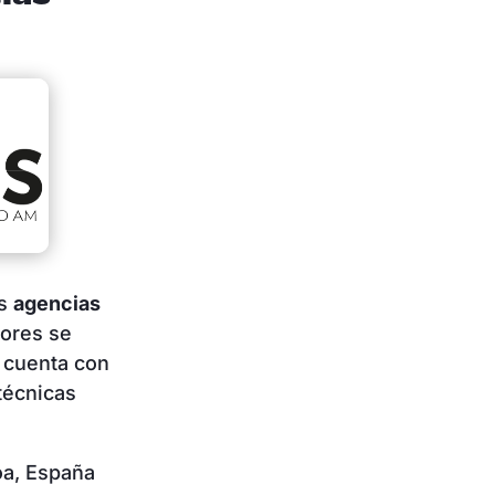
as
agencias
jores se
 cuenta con
 técnicas
oa, España