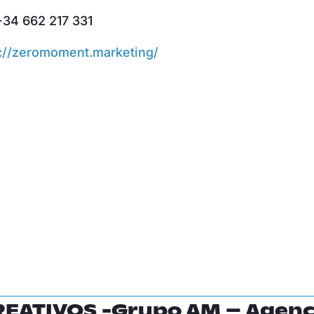
34 662 217 331
s://zeromoment.marketing/
REATIVOS -Grupo AM – Agenc