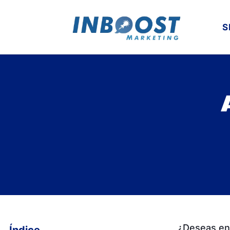
S
¿Deseas en 