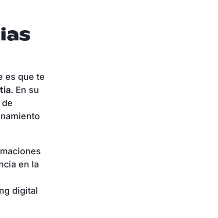
ias
e es que te
tia
. En su
 de
onamiento
ormaciones
cia en la
g digital