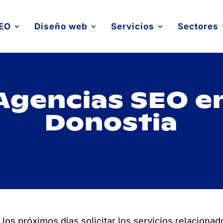
EO
Diseño web
Servicios
Sectores
Agencias SEO e
Donostia
los próximos días solicitar los servicios relacionad