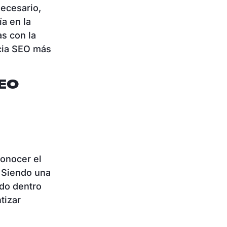
necesario,
a en la
as con la
ncia SEO más
EO
onocer el
. Siendo una
ndo dentro
tizar