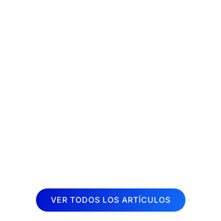
La fisioterapia es una disciplina
terapéutica muy demandada en la
actualidad. Cada vez son más las
personas que buscan aliviar dolores y
mejorar su calidad de vida a través de
sesiones de fisioterapia. Por esta razón,
desde Inboost...
VER TODOS LOS ARTÍCULOS