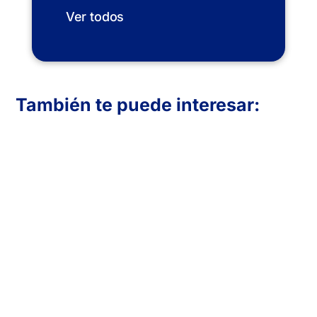
Ver todos
También te puede interesar:
En Inboost Marketing diseñamos páginas
web profesionales para clínicas de
fisioterapia que buscan atraer más
pacientes. Creamos sitios funcionales,
visualmente atractivos y optimizados para
convertir visitas en reservas. Transmite
confianza, muestra tus servicios y mejora
tu presencia online con una web