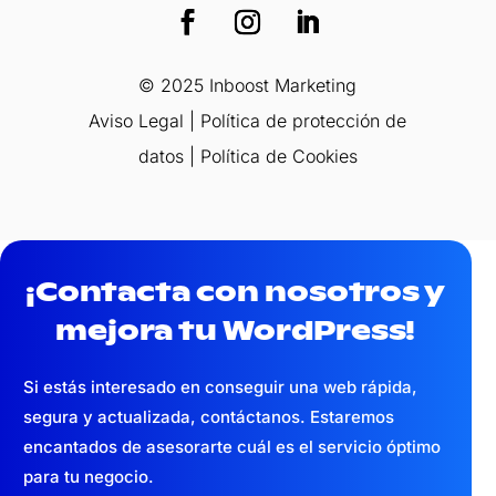
© 2025 Inboost Marketing
Aviso Legal
|
Política de protección de
datos
|
Política de Cookies
¡Contacta con nosotros y
mejora tu WordPress!
Si estás interesado en conseguir una web
rápida,
segura y actualizada,
contáctanos. Estaremos
encantados de asesorarte cuál es el servicio óptimo
para tu negocio.