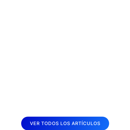
La fisioterapia es una disciplina
terapéutica muy demandada en la
actualidad. Cada vez son más las
personas que buscan aliviar dolores y
mejorar su calidad de vida a través de
sesiones de fisioterapia. Por esta razón,
desde Inboost...
VER TODOS LOS ARTÍCULOS