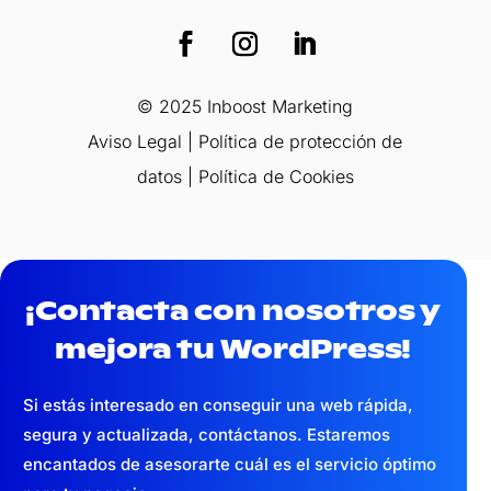
© 2025 Inboost Marketing
Aviso Legal
|
Política de protección de
datos
|
Política de Cookies
¡Contacta con nosotros y
mejora tu WordPress!
Si estás interesado en conseguir una web
rápida,
segura y actualizada,
contáctanos. Estaremos
encantados de asesorarte cuál es el servicio óptimo