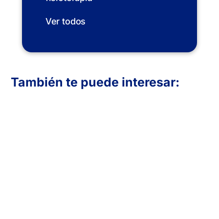
Ver todos
También te puede interesar:
En Inboost Marketing diseñamos páginas
web profesionales para clínicas de
fisioterapia que buscan atraer más
pacientes. Creamos sitios funcionales,
visualmente atractivos y optimizados para
convertir visitas en reservas. Transmite
confianza, muestra tus servicios y mejora