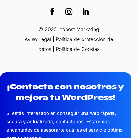
© 2025 Inboost Marketing
Aviso Legal
|
Política de protección de
datos
|
Política de Cookies
¡Contacta con nosotros y
mejora tu WordPress!
Si estás interesado en conseguir una web
rápida,
segura y actualizada,
contáctanos. Estaremos
encantados de asesorarte cuál es el servicio óptimo