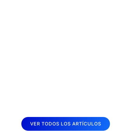
La fisioterapia es una disciplina
terapéutica muy demandada en la
actualidad. Cada vez son más las
personas que buscan aliviar dolores y
mejorar su calidad de vida a través de
sesiones de fisioterapia. Por esta razón,
desde Inboost...
VER TODOS LOS ARTÍCULOS