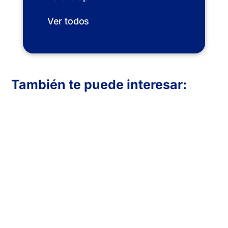
Ver todos
También te puede interesar:
En Inboost Marketing diseñamos páginas
web profesionales para clínicas de
fisioterapia que buscan atraer más
pacientes. Creamos sitios funcionales,
visualmente atractivos y optimizados para
convertir visitas en reservas. Transmite
confianza, muestra tus servicios y mejora