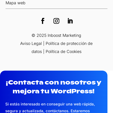
Mapa web
© 2025 Inboost Marketing
Aviso Legal
|
Política de protección de
datos
|
Política de Cookies
¡Contacta con nosotros y
mejora tu WordPress!
Si estás interesado en conseguir una web
rápida,
segura y actualizada,
contáctanos. Estaremos