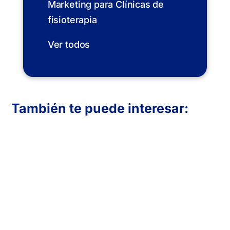
Marketing para Clínicas de
fisioterapia
Ver todos
También te puede interesar:
En Inboost Marketing diseñamos páginas
web profesionales para clínicas de
fisioterapia que buscan atraer más
pacientes. Creamos sitios funcionales,
visualmente atractivos y optimizados para
convertir visitas en reservas. Transmite