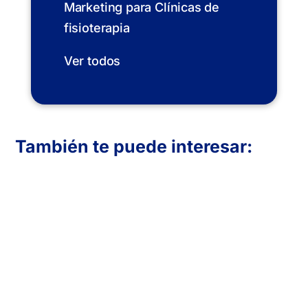
Marketing para Clínicas de
fisioterapia
Ver todos
También te puede interesar:
En Inboost Marketing diseñamos páginas
web profesionales para clínicas de
fisioterapia que buscan atraer más
pacientes. Creamos sitios funcionales,
visualmente atractivos y optimizados para
convertir visitas en reservas. Transmite