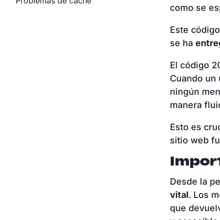
Problemas de caché
como se es
Este código
se ha
entre
El código 2
Cuando un u
ningún mens
manera flui
Esto es cru
sitio web f
Impor
Desde la p
vital
. Los 
que devuelv