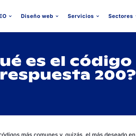
EO
Diseño web
Servicios
Sectores
ué es el código
respuesta 200
códigos más comunes y, quizás, el más deseado en