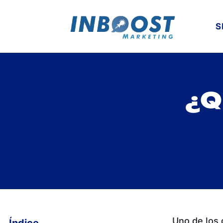
S
¿Q
Uno de los 