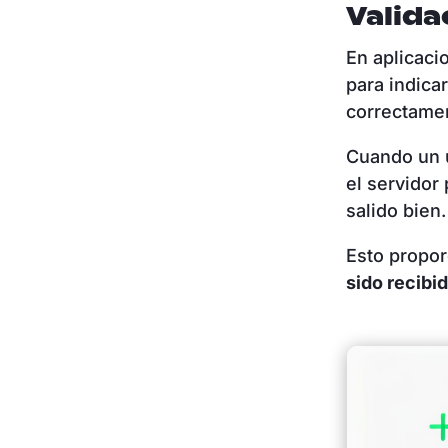
Valida
En aplicaci
para indica
correctame
Cuando un u
el servidor
salido bien
Esto propor
sido recibi