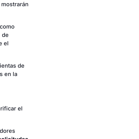
s mostrarán
s como
o de
e el
ientas de
s en la
ficar el
adores