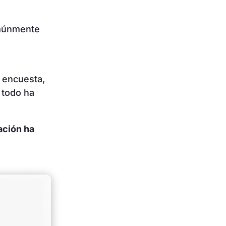
omúnmente
 encuesta,
 todo ha
ación ha