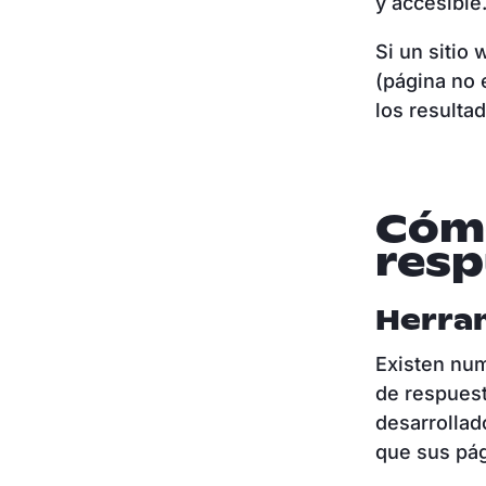
y accesible
Si un sitio
(página no 
los resulta
Cómo
resp
Herra
Existen num
de respuest
desarrollad
que sus pá