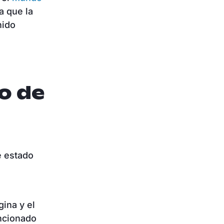
a que la
nido
o de
e estado
ina y el
uncionado