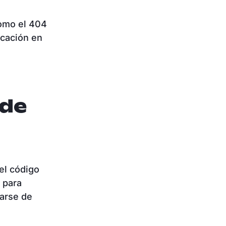
como el 404
icación en
 de
el código
 para
rarse de