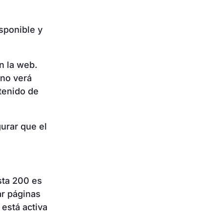
sponible y
n la web.
 no verá
tenido de
gurar que el
sta 200 es
ar páginas
está activa