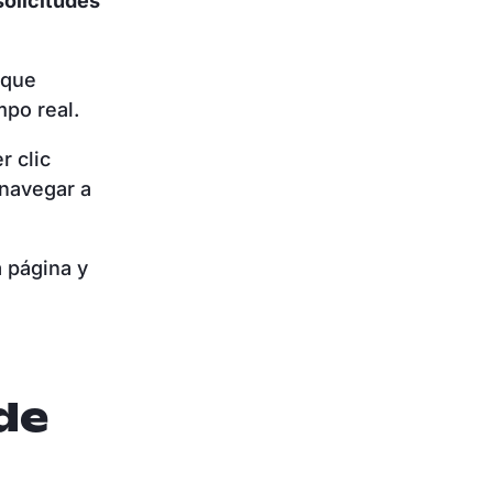
solicitudes
 que
mpo real.
r clic
 navegar a
a página y
de