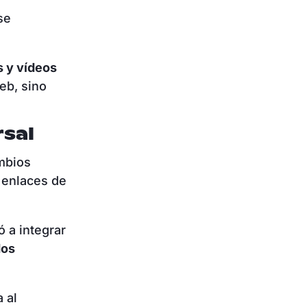
se
s y vídeos
eb, sino
rsal
mbios
 enlaces de
 a integrar
dos
 al