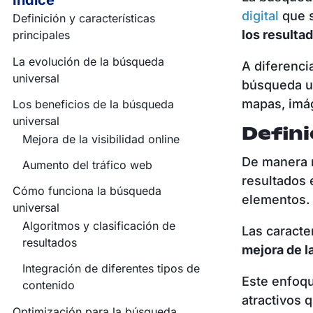
Índice
digital
que s
Definición y características
los resulta
principales
La evolución de la búsqueda
A diferenci
universal
búsqueda un
mapas, imág
Los beneficios de la búsqueda
universal
Defini
Mejora de la visibilidad online
De manera m
Aumento del tráfico web
resultados 
Cómo funciona la búsqueda
elementos
universal
Algoritmos y clasificación de
Las caracte
resultados
mejora de l
Integración de diferentes tipos de
Este enfoqu
contenido
atractivos 
Optimización para la búsqueda