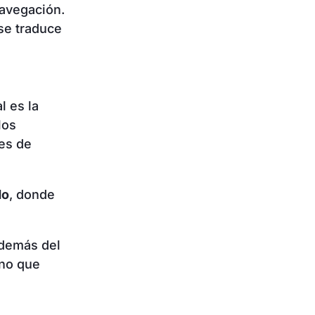
navegación.
se traduce
l es la
los
es de
do
, donde
además del
ino que