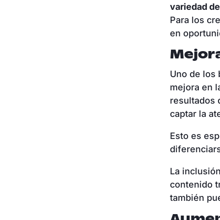
variedad de
Para los cr
en oportuni
Mejora
Uno de los 
mejora en l
resultados
captar la a
Esto es es
diferenciar
La inclusió
contenido t
también pue
Aumen