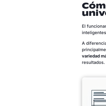
Cómo
univ
El funciona
inteligente
A diferenci
principalme
variedad má
resultados.