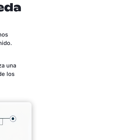
eda
mos
enido.
iza una
de los