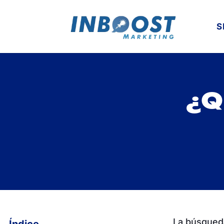
S
¿Q
La búsqued