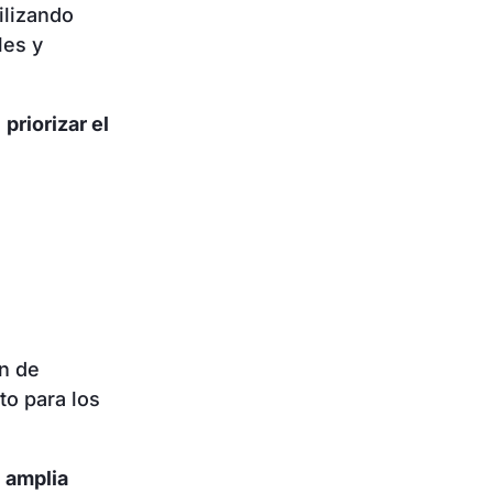
ilizando
les y
a
priorizar el
ón de
to para los
a
amplia