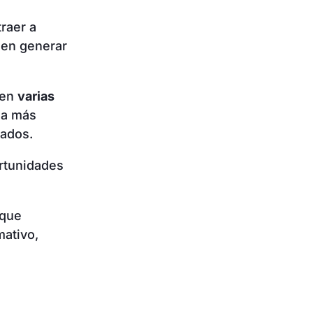
traer a
den generar
 en
varias
ea más
nados.
ortunidades
 que
mativo,