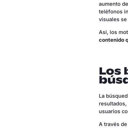
aumento del
teléfonos i
visuales se
Así, los mo
contenido q
Los 
búsq
La búsqueda
resultados,
usuarios co
A través de