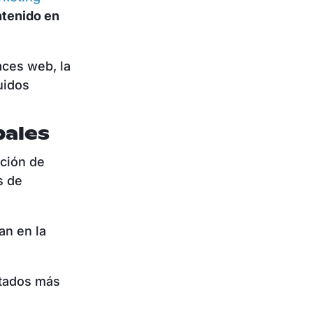
ntenido en
aces web, la
uidos
pales
ación de
s de
an en la
ltados más