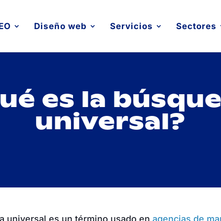
EO
Diseño web
Servicios
Sectores
ué es la búsqu
universal?
a universal es un término usado en
agencias de ma