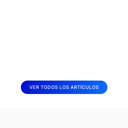
La fisioterapia es una disciplina
terapéutica muy demandada en la
actualidad. Cada vez son más las
personas que buscan aliviar dolores y
mejorar su calidad de vida a través de
sesiones de fisioterapia. Por esta razón,
desde Inboost...
VER TODOS LOS ARTÍCULOS