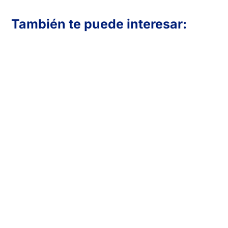
También te puede interesar:
En Inboost Marketing diseñamos páginas
web profesionales para clínicas de
fisioterapia que buscan atraer más
pacientes. Creamos sitios funcionales,
visualmente atractivos y optimizados para
convertir visitas en reservas. Transmite
confianza, muestra tus servicios y mejora
tu presencia online con una web
adaptada a las necesidades de tu clínica y
tu público.